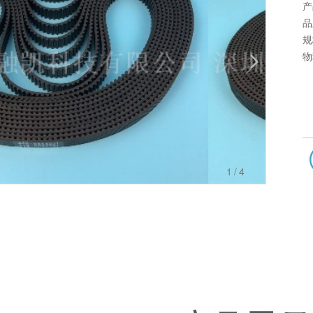
产
品
物
1
/4